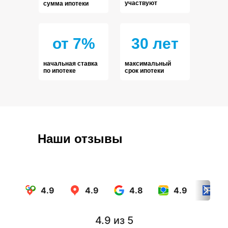
участвуют
сумма ипотеки
от 7%
30 лет
начальная ставка
максимальный
по ипотеке
срок ипотеки
Наши отзывы
4.9
4.9
4.8
4.9
4.
4.9
из 5