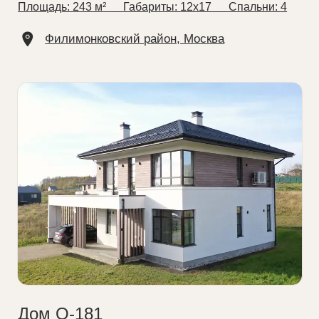
Дом О-181
Площадь:
224 м²
⠀⠀Габариты:
12x17
⠀⠀Спальни:
4
д. Хряслово, Московская область
Смотреть портфолио
Готовые проекты от
25 000 ₽