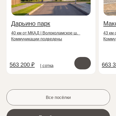
Дома на продажу
Готовые дома с участком в
наших посёлках
Дом О-110
Дом 270
49 км от МКАД | Волоколамское ш.
28 км от МКАД | 
Новая Рига | КП «Ушаковъ»
Новая Москва | К