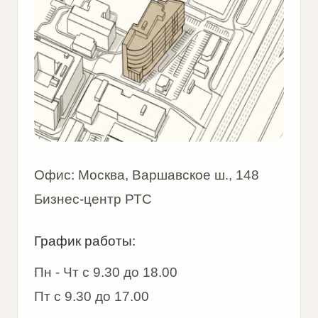
Курсы для брокеров
Личный кабинет
2013-2026 © Все права защищены. Данный сайт носит
исключительно информационный характер, материалы, цены и
характеристики земельных участков и иных объектов
недвижимости, обеспечение их транспортной и иной
инфраструктурой, а также коммунальными услугами могут быть
изменены в одностороннем порядке, представленная
информация на сайте не является публичной офертой,
определяемой положениями статьи 437 Гражданского кодекса
Российской Федерации.