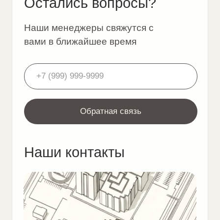
Приобретение проектной
документации
Положение об обработке
персональных данных
Бронирование земельных
участков
Согласие на обработку
персональных данных
Информация
Медиацентр
Часто задаваемые вопросы
Вакансии компании
Инвесторам и землевладельцам
Принципы и регламенты