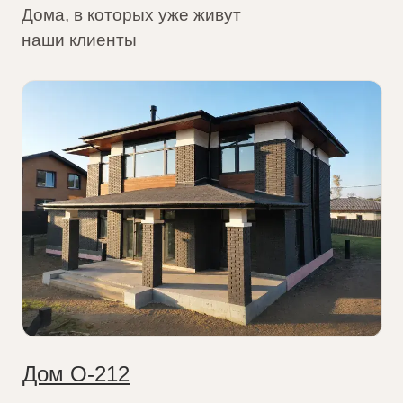
Дом О-212
Площадь:
243 м²
⠀⠀Габариты:
12x17
⠀⠀Спальни:
4
Филимонковский район, Москва