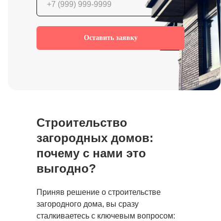
Проект дома О-67
Оставить заявку
Проект дома О-177-М
Строительство
Проект дома О-62
загородных домов:
почему с нами это
выгодно?
Приняв решение о строительстве
Проект дома У-170
загородного дома, вы сразу
сталкиваетесь с ключевым вопросом: