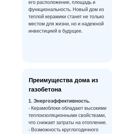
его расположение, площадь и
функциональность. Новый дом из
Проект дома О-212
теплой керамики станет не только
местом для жизни, но и надежной
инвестицией в будущее.
Проект дома Р-192
Проект дома О-141
Проект дома Р-110
Преимущества дома из
газобетона
Проект дома О-211
1. Энергоэффективность.
- Керамоблоки обладают высокими
Проект дома О-184-М
теплоизоляционными свойствами,
что снижает затраты на отопление.
- Возможность круглогодичного