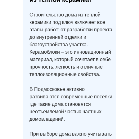
Проект дома О-203
Строительство дома из теплой
керамики под ключ включает все
Проект дома Ш-147
этапы работ: от разработки проекта
до внутренней отделки и
благоустройства участка.
Проект дома О-114
Керамоблоки – это инновационный
материал, который сочетает в себе
Проект дома О-230-М
прочность, легкость и отличные
теплоизоляционные свойства.
Проект дома О-197
В Подмосковье активно
развиваются современные поселки,
где такие дома становятся
Проект дома Х-146
неотъемлемой частью частных
домовладений.
При выборе дома важно учитывать
Проект дома О-110