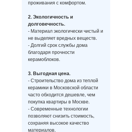
Проект дома У-140
проживания с комфортом.
2. Экологичность и
Проект дома Р-109
долговечность.
- Материал экологически чистый и
не выделяет вредных веществ.
Проект дома О-210
- Долгий срок службы дома
благодаря прочности
керамоблоков.
Проект дома Р-182
3. Выгодная цена.
- Строительство дома из теплой
Проект дома О-128
керамики в Московской области
часто обходится дешевле, чем
покупка квартиры в Москве.
Проект дома Р-97
- Современные технологии
позволяют снизить стоимость,
сохраняя высокое качество
материалов.