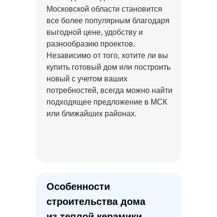
Московской области становится
все более популярным благодаря
Проект дома О-118
выгодной цене, удобству и
разнообразию проектов.
Проект дома Р-238
Независимо от того, хотите ли вы
купить готовый дом или построить
новый с учетом ваших
потребностей, всегда можно найти
Проект дома О-203-М
подходящее предложение в МСК
или ближайших районах.
Проект дома У-152
Проект дома Р-120
Особенности
Проект дома Х-235
строительства дома
из теплой керамики