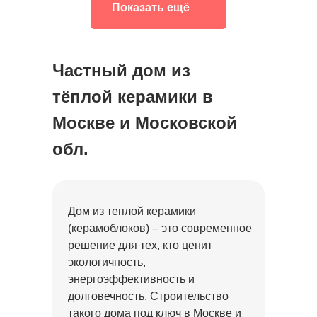
Показать ещё
Проект дома Х-242
Проект дома Р-209
Частный дом из
тёплой керамики в
Проект дома Р-160
Москве и Московской
обл.
Проект дома Х-114
Проект дома О-241
Дом из теплой керамики
(керамоблоков) – это современное
решение для тех, кто ценит
Проект дома У-208
экологичность,
энергоэффективность и
долговечность. Строительство
Проект дома Ш-152
такого дома под ключ в Москве и