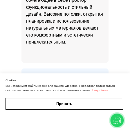
сочетающее в себе простор,
функциональность и стильный
дизайн. Высокие потолки, открытая
планировка и использование
натуральных материалов делают
его комфортным и эстетически
привлекательным.
Какие факторы
Cookies
Мы используем файлы cookie для вашего удобства. Продолжая пользоваться
влияют на стоимость
сайтом, вы соглашаетесь с политикой использования cookie.
Подробнее
строительства дома в
Принять
стиле Райта?
Стоимость зависит от
Кнопка
Карта
Участки
Дома
используемых материалов,