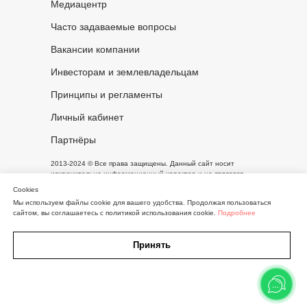
Медиацентр
Часто задаваемые вопросы
Вакансии компании
Инвесторам и землевладельцам
Принципы и регламенты
Личный кабинет
Партнёры
2013-2024 © Все права защищены. Данный сайт носит
исключительно информационный характер и не является
публичной офертой, определяемой положениями статьи 437
Cookies
Гражданского кодекса Российской Федерации.
Мы используем файлы cookie для вашего удобства. Продолжая пользоваться
сайтом, вы соглашаетесь с политикой использования cookie.
Подробнее
Письмо руководителю
Принять
Кнопка
Карта
Участки
Дома