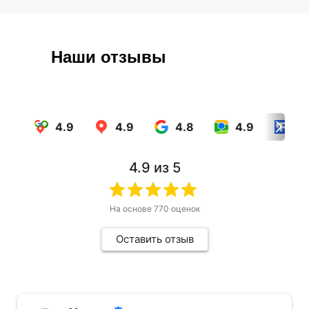
Наши отзывы
4.9
4.9
4.8
4.9
4.
4.9
из 5
На основе
770
оценок
Оставить отзыв