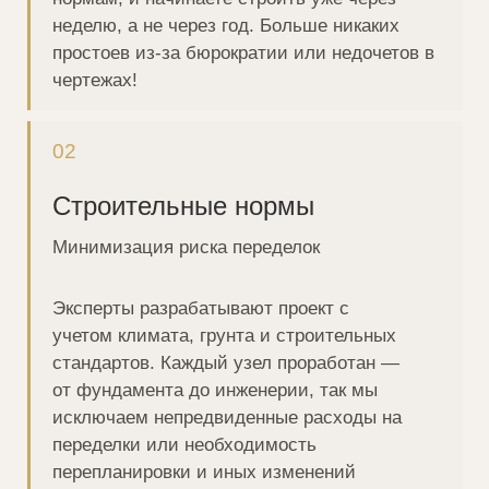
Индивидуальный подход
Адаптируем любой проект под заказчика
Боитесь, что готовый проект не учтет ваши
потребности? Наши архитекторы
модифицируют проект под ваши
пожелания: увеличат площадь,
скорректируют планировку, добавят
террасу, без потери преимуществ
профессиональной разработки. Адаптация
в три шага, не требует перепроектирования
с нуля
06
Ускоренное
строительство
Сокращение срока строительства
на 40%