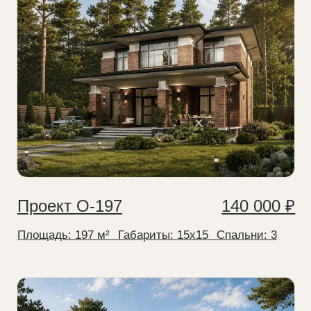
Проект Р-257
180 000 ₽
Площадь:
257 м²
⠀Габариты:
25x14
⠀Спальни:
4