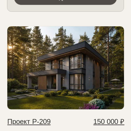
Проект Р-460
175 000 ₽
Площадь:
332 м²
⠀Габариты:
21x18
⠀Спальни:
6
Проект Р-246
90 000 ₽
Площадь:
246 м²
⠀Габариты:
17x19
⠀Спальни:
4