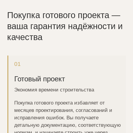
проекта на 20-30% дешевле, благодаря
точному проектированию
04
Регламентированный
процесс
Комплексная проектная документация
Проектная документация включает все
необходимые чертежи, расчеты и
спецификации, что гарантирует
Проект О-83
58 000 ₽
качественное выполнение работ и
соблюдение строительных норм. Не нужно
Площадь:
83 м²
⠀Габариты:
23x13
⠀Спальни:
3
разбираться в строительстве или
рисковать из-за недостатка опыта
05