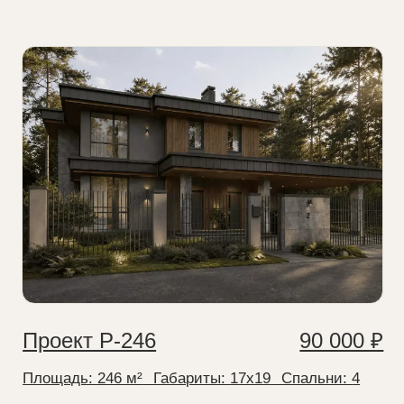
Проект О-211
150 000 ₽
Площадь:
221 м²
⠀Габариты:
20x13
⠀Спальни:
4
Покупка готового проекта —
ваша гарантия надёжности и
качества