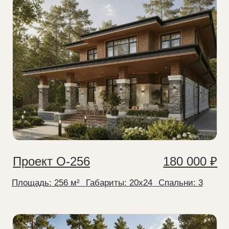
Площадь:
256 м²
⠀Габариты:
20x24
⠀Спальни:
3
Проект О-197
140 000 ₽
Площадь:
197 м²
⠀Габариты:
15x15
⠀Спальни:
3