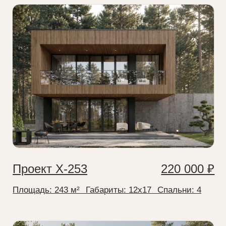
Проект Х-253
220 000 ₽
Площадь:
243 м²
⠀Габариты:
12x17
⠀Спальни:
4
Проект О-256
180 000 ₽