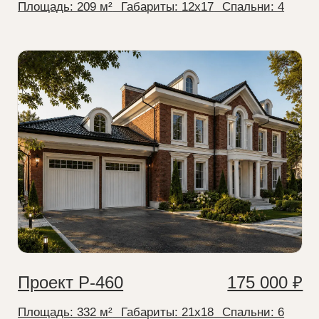
Проект Р-238
200 000 ₽
Площадь:
234 м²
⠀Габариты:
23x13
⠀Спальни:
5