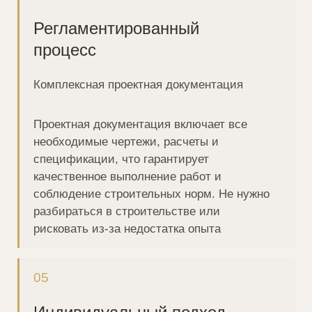
Дом О-110
Дом 270
49 км от МКАД | Волоколамское ш.
28 км от МКАД | 
Новая Рига | КП «Ушаковъ»
Новая Москва | К
22 520 008 ₽
74 916 144 ₽
Комфортная оплата на
выгодных условиях