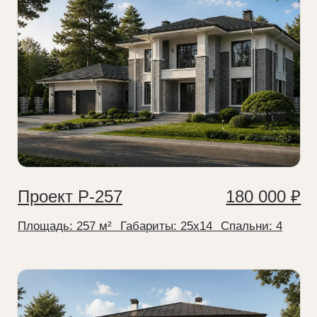
Проект О-141
100 000 ₽
Площадь:
140 м²
⠀Габариты:
13x15
⠀Спальни:
4