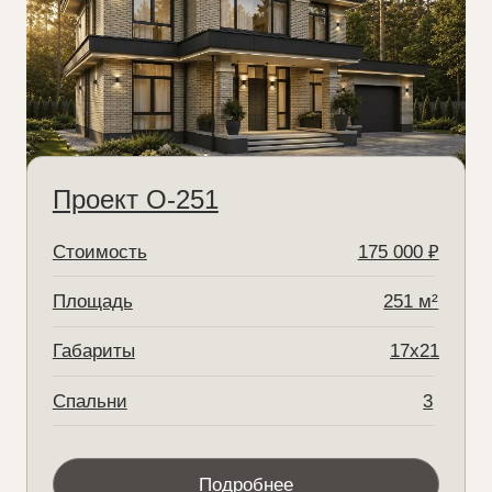
Проект Р-209
150 000 ₽
Площадь:
209 м²
⠀Габариты:
12x17
⠀Спальни:
4