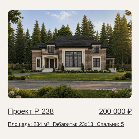
01
Готовый проект
Проект О-110
80 000 ₽
Экономия времени строительства
Площадь:
110 м²
⠀Габариты:
12x12
⠀Спальни:
3
Покупка готового проекта избавляет от
месяцев проектирования, согласований и
исправления ошибок. Вы получаете
детальную документацию, соответствующую
нормам, и начинаете строить уже через
неделю, а не через год. Больше никаких
простоев из-за бюрократии или недочетов в
чертежах!
02
Строительные нормы
Минимизация риска переделок