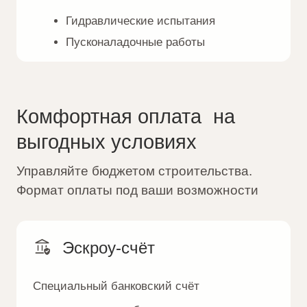
Проект О-212
Проект X-25
Стиль Райта
Стиль Хай-тек
Все проекты
Подобрать дом
Варианты отделки