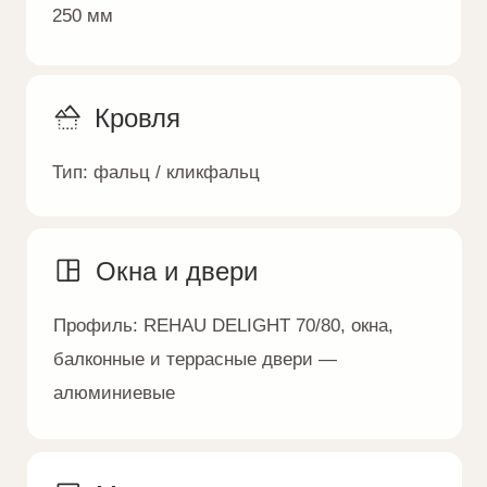
Ступени террасы и
крыльца
Тип:
монолитные железобетонные
Характеристики:
бетон класса B25
Чердачное перекрытие
Тип:
основание деревянных ферм,
утепленная от 200 до 250 мм
Инженерия
Тип:
закладные под ввод в дом сетей:
канализации, водопровода,
электричества, вентиляции