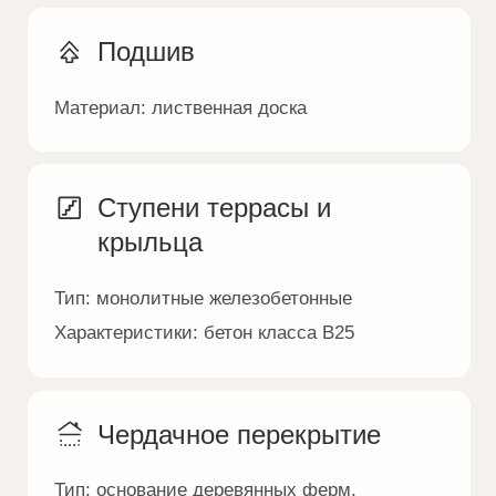
Под ключ:
отопление, водоснабжение,
водоотведение, электроснабжение,
слаботочные сети, вентиляция
Гидравлические испытания
Пусконаладочные работы
Комфортная оплата на
выгодных условиях
Управляйте бюджетом строительства.
Формат оплаты под ваши возможности
Эскроу-счёт