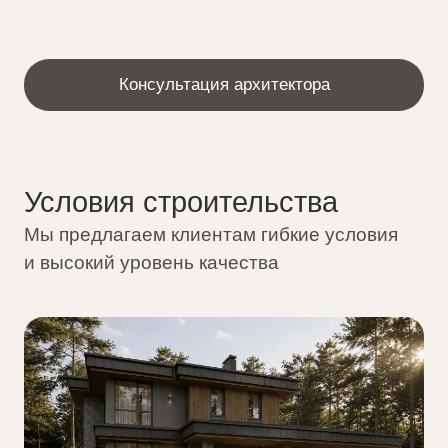
Плановый срок строительства –
12
месяцев
Узнать стоимость
5 лет
Поэтапная
Строим
Гарантия
Оплата
до 150 км от МК
Архитектурные и
конструктивные решения
проекта
Проверенные временем и тщательно
подобранные материалы