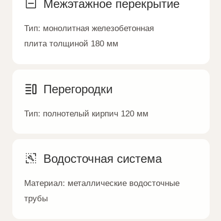
Черновые полы
Тип:
утеплитель 100 мм. Армированная
цементно-песчаная стяжка 70 мм
Фасад
Комбинированная отделка:
лиственная доска
каменная плитка
штукатурка
облицовочный кирпич
Инженерные сети