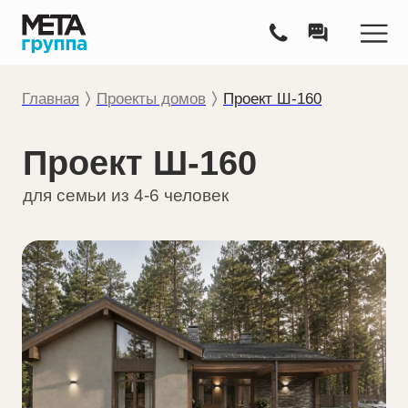
Главная
П
роекты домов
Проект Ш-160
Проект Ш-160
для семьи из 4-6 человек