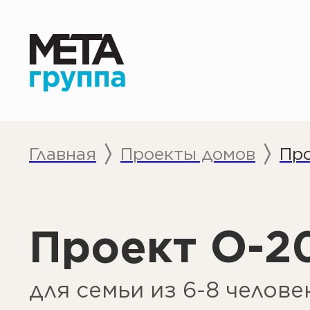
Главная
П
роекты домов
Проект О-203
Проект O-203
для семьи из 6-8 человек