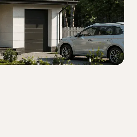
Спальни
5
Санузлы
2
Стиль
Европейский