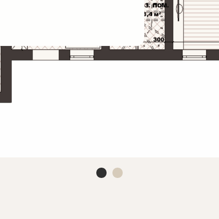
а
высокий уровень качества