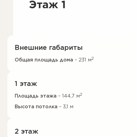
Внешние габариты
2
Общая площадь дома
– 231 м
Габариты
– 16x14
1 этаж
2
Отапливаемая площадь
– 203 м
2
Площадь этажа
– 144,7 м
Высота потолка
– 3,1 м
Гостиная
- 46,9 м²
2 этаж
Спальня 1
- 12,5 м²