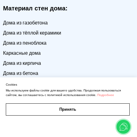
Материал стен дома:
Дома из газобетона
Дома из тёплой керамики
Дома из пеноблока
Каркасные дома
Дома из кирпича
Дома из бетона
Cookies
Мы используем файлы cookie для вашего удобства. Продолжая пользоваться
Количество спален:
сайтом, вы соглашаетесь с политикой использования cookie.
Подробнее
Дома с 2 спальнями
Принять
Дома с 3 спальнями
Кнопка
Дома с 4 спальнями
Карта
Участки
Дома