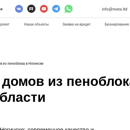
ка
info@meta.ltd
проект
Наши объекты
Заявка на кредит
Бронирование
в из пеноблока в Ногинске
домов из пеноблок
области
Ногинске: современное качество и