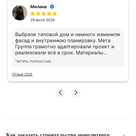
Милана
29 июля 2026
Выбрали типовой дом и немного изменили
фасад и внутреннюю планировку. Мета
Группа грамотно адаптировали проект и
реализовали всё в срок. Материалы
действительно качественные, экономии не
Читать полностью
заметили. Дом получился именно таким,
как хотели
Отзыв 2GIS
Как заказать строительство монолитного