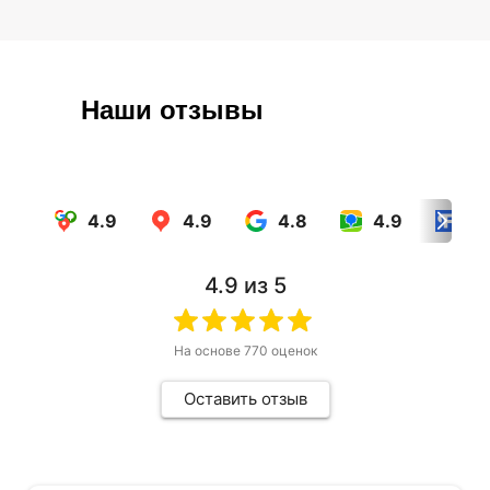
Наши отзывы
4.9
4.9
4.8
4.9
4.
4.9
из 5
На основе
770
оценок
Оставить отзыв