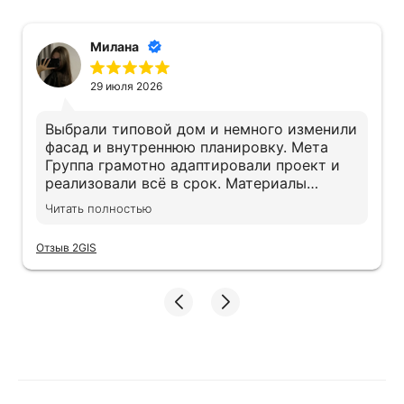
Милана
29 июля 2026
Выбрали типовой дом и немного изменили
фасад и внутреннюю планировку. Мета
Группа грамотно адаптировали проект и
реализовали всё в срок. Материалы
действительно качественные, экономии не
Читать полностью
заметили. Дом получился именно таким,
как хотели
Отзыв 2GIS