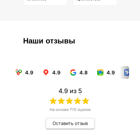
Наши отзывы
4.9
4.9
4.8
4.9
4.
4.9
из 5
На основе
770
оценок
Оставить отзыв