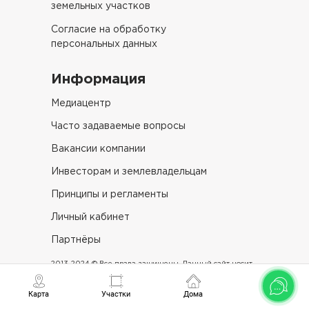
земельных участков
Согласие на обработку
персональных данных
Информация
Медиацентр
Часто задаваемые вопросы
Вакансии компании
Инвесторам и землевладельцам
Принципы и регламенты
Личный кабинет
Партнёры
2013-2024 © Все права защищены. Данный сайт носит
исключительно информационный характер и не
является публичной офертой, определяемой
Карта
Участки
Дома
положениями статьи 437 Гражданского кодекса
Российской Федерации.