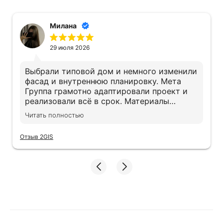
Милана
29 июля 2026
Выбрали типовой дом и немного изменили
фасад и внутреннюю планировку. Мета
Группа грамотно адаптировали проект и
реализовали всё в срок. Материалы
действительно качественные, экономии не
Читать полностью
заметили. Дом получился именно таким,
как хотели
Отзыв 2GIS