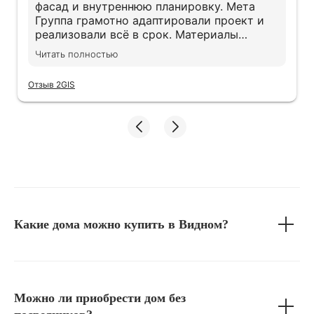
фасад и внутреннюю планировку. Мета
Группа грамотно адаптировали проект и
реализовали всё в срок. Материалы
действительно качественные, экономии не
Читать полностью
заметили. Дом получился именно таким,
как хотели
Отзыв 2GIS
Какие дома можно купить в Видном?
Можно ли приобрести дом без