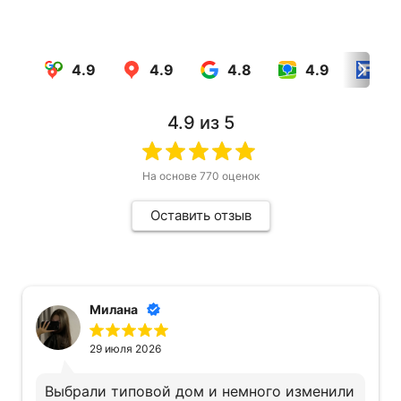
4.9
4.9
4.8
4.9
4.
4.9
из 5
На основе
770
оценок
Оставить отзыв
Милана
29 июля 2026
Выбрали типовой дом и немного изменили