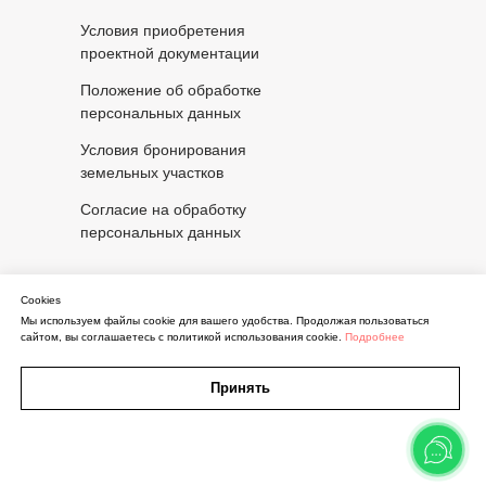
Условия приобретения
проектной документации
Положение об обработке
персональных данных
Условия бронирования
земельных участков
Согласие на обработку
персональных данных
Информация
Cookies
Мы используем файлы cookie для вашего удобства. Продолжая пользоваться
Медиацентр
сайтом, вы соглашаетесь с политикой использования cookie.
Подробнее
Часто задаваемые вопросы
Принять
Вакансии компании
Инвесторам и землевладельцам
Кнопка
Карта
Участки
Дома
Принципы и регламенты