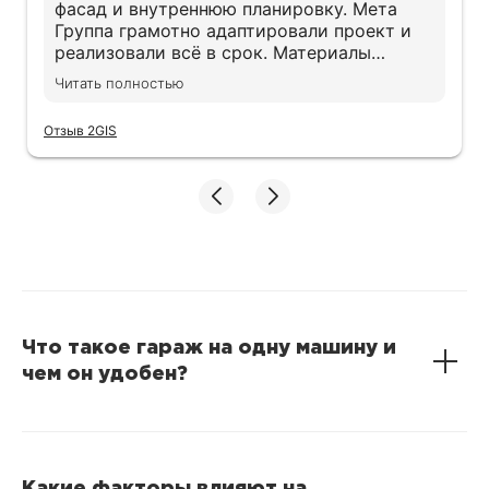
фасад и внутреннюю планировку. Мета
Группа грамотно адаптировали проект и
реализовали всё в срок. Материалы
действительно качественные, экономии не
Читать полностью
заметили. Дом получился именно таким,
как хотели
Отзыв 2GIS
Что такое гараж на одну машину и
чем он удобен?