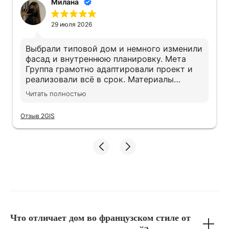
Милана
29 июля 2026
Выбрали типовой дом и немного изменили
фасад и внутреннюю планировку. Мета
Группа грамотно адаптировали проект и
реализовали всё в срок. Материалы
действительно качественные, экономии не
Читать полностью
заметили. Дом получился именно таким,
как хотели
Отзыв 2GIS
Что отличает дом во французском стиле от