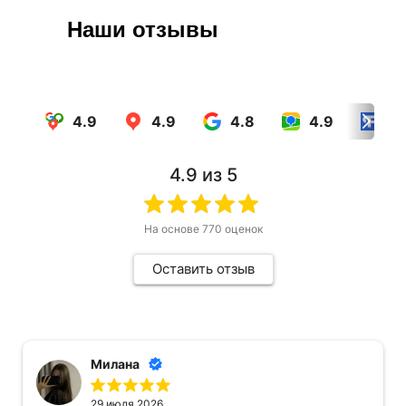
Наши отзывы
4.9
4.9
4.8
4.9
4.
4.9
из 5
На основе
770
оценок
Оставить отзыв
Милана
29 июля 2026