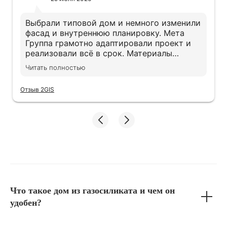
Выбрали типовой дом и немного изменили
фасад и внутреннюю планировку. Мета
Группа грамотно адаптировали проект и
реализовали всё в срок. Материалы
действительно качественные, экономии не
Читать полностью
заметили. Дом получился именно таким,
как хотели
Отзыв 2GIS
Что такое дом из газосиликата и чем он
удобен?