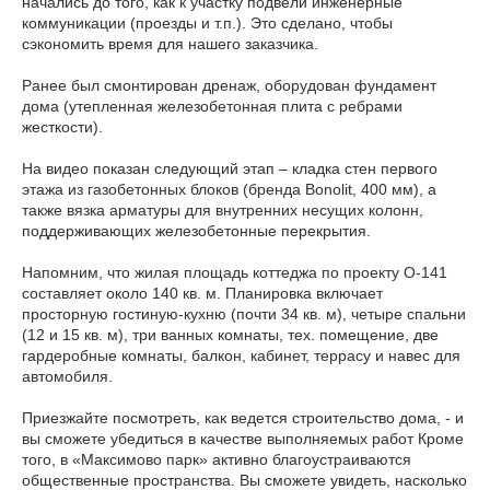
начались до того, как к участку подвели инженерные
коммуникации (проезды и т.п.). Это сделано, чтобы
сэкономить время для нашего заказчика.
Ранее был смонтирован дренаж, оборудован фундамент
дома (утепленная железобетонная плита с ребрами
жесткости).
На видео показан следующий этап – кладка стен первого
этажа из газобетонных блоков (бренда Bonolit, 400 мм), а
также вязка арматуры для внутренних несущих колонн,
поддерживающих железобетонные перекрытия.
Напомним, что жилая площадь коттеджа по проекту О-141
составляет около 140 кв. м. Планировка включает
просторную гостиную-кухню (почти 34 кв. м), четыре спальни
(12 и 15 кв. м), три ванных комнаты, тех. помещение, две
гардеробные комнаты, балкон, кабинет, террасу и навес для
автомобиля.
Приезжайте посмотреть, как ведется строительство дома, - и
вы сможете убедиться в качестве выполняемых работ Кроме
того, в «Максимово парк» активно благоустраиваются
общественные пространства. Вы сможете увидеть, насколько