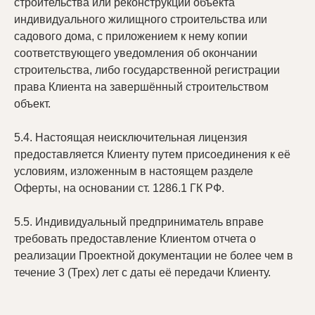
строительства или реконструкции объекта
Часто задаваемые вопросы
индивидуального жилищного строительства или
Вакансии компании
садового дома, с приложением к нему копии
Инвесторам и землевладельцам
соответствующего уведомления об окончании
строительства, либо государственной регистрации
Принципы и регламенты
права Клиента на завершённый строительством
Курсы для брокеров
объект.
Личный кабинет
5.4. Настоящая неисключительная лицензия
предоставляется Клиенту путем присоединения к её
2013-2026 © Все права защищены. Данный сайт носит
условиям, изложенным в настоящем разделе
исключительно информационный характер, материалы, цены и
характеристики земельных участков и иных объектов
Оферты, на основании ст. 1286.1 ГК РФ.
недвижимости, обеспечение их транспортной и иной
инфраструктурой, а также коммунальными услугами могут быть
изменены в одностороннем порядке, представленная
5.5. Индивидуальный предприниматель вправе
информация на сайте не является публичной офертой,
определяемой положениями статьи 437 Гражданского кодекса
требовать предоставление Клиентом отчета о
Российской Федерации.
реализации Проектной документации не более чем в
течение 3 (Трех) лет с даты её передачи Клиенту.