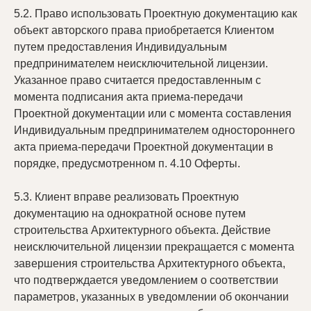
5.2. Право использовать Проектную документацию как
Дополнительные услуги
объект авторского права приобретается Клиентом
Бронирование
путем предоставления Индивидуальным
предпринимателем неисключительной лицензии.
Условия
Указанное право считается предоставленным с
момента подписания акта приема-передачи
Приобретение проектной
Проектной документации или с момента составления
документации
Индивидуальным предпринимателем одностороннего
Положение об обработке
акта приема-передачи Проектной документации в
персональных данных
порядке, предусмотренном п. 4.10 Оферты.
Бронирование земельных
участков
5.3. Клиент вправе реализовать Проектную
документацию на однократной основе путем
Согласие на обработку
персональных данных
строительства Архитектурного объекта. Действие
неисключительной лицензии прекращается с момента
завершения строительства Архитектурного объекта,
Информация
что подтверждается уведомлением о соответствии
Медиацентр
параметров, указанных в уведомлении об окончании