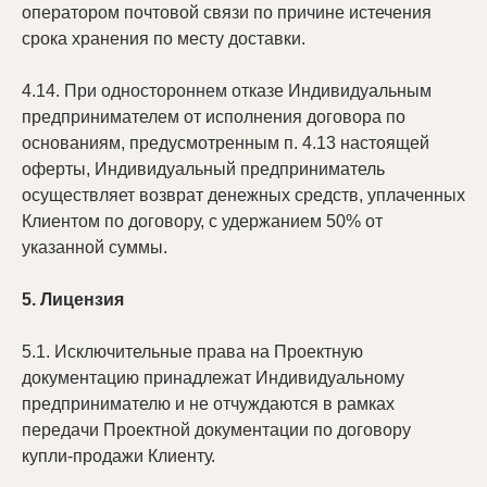
оператором почтовой связи по причине истечения
срока хранения по месту доставки.
4.14. При одностороннем отказе Индивидуальным
предпринимателем от исполнения договора по
основаниям, предусмотренным п. 4.13 настоящей
оферты, Индивидуальный предприниматель
осуществляет возврат денежных средств, уплаченных
Клиентом по договору, с удержанием 50% от
указанной суммы.
Группа МЕТА
5.
Лицензия
Загородные посёлки
5.1. Исключительные права на Проектную
Индустриальные парки
документацию принадлежат Индивидуальному
Строительство домов
предпринимателю и не отчуждаются в рамках
передачи Проектной документации по договору
Купить проект дома
купли-продажи Клиенту.
Участок и дом в кредит