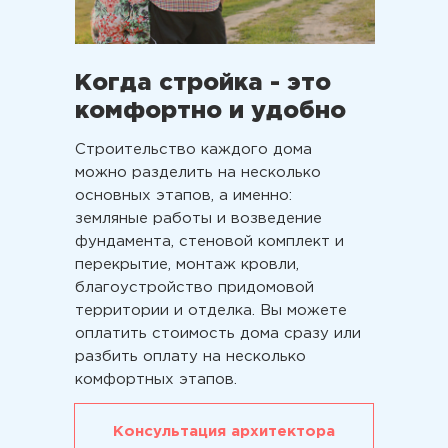
2
139,4 м
площадь помещений
Когда стройка - это
3 спальни
комфортно и удобно
Комфортные спальни 15 кв.м.
Строительство каждого дома
2
46,4 м
можно разделить на несколько
кухня-гостиная
основных этапов, а именно:
земляные работы и возведение
фундамента, стеновой комплект и
перекрытие, монтаж кровли,
благоустройство придомовой
территории и отделка. Вы можете
оплатить стоимость дома сразу или
разбить оплату на несколько
комфортных этапов.
Консультация архитектора