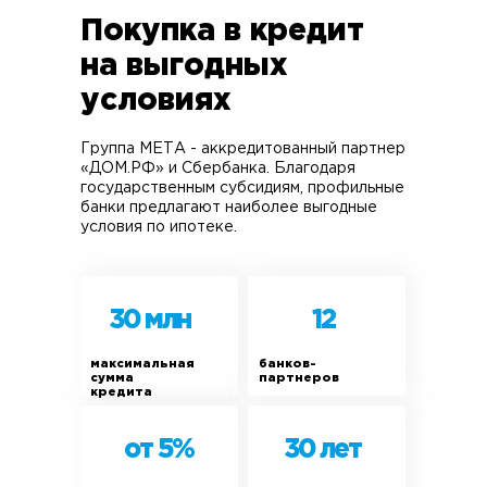
Фундамент
Покупка в кредит
железобетонные сваи / свайно-
на выгодных
ростверковый жб фундамент /
условиях
утепленная жб плита
Материал стен
Группа МЕТА - аккредитованный партнер
«ДОМ.РФ» и Сбербанка. Благодаря
несущий деревянный каркас из
государственным субсидиям, профильные
бруса 200х200 мм и доски
банки предлагают наиболее выгодные
50х200 мм, утеплитель 200 мм
условия по ипотеке.
Кровля
утепленная, Grand line
30 млн
12
металлочерепица / гибкая
черепица Shinglas
максимальная
банков-
сумма
партнеров
Перекрытие
кредита
каркасное из бруса 200х200
мм и доски 50х200 мм
от 5%
30 лет