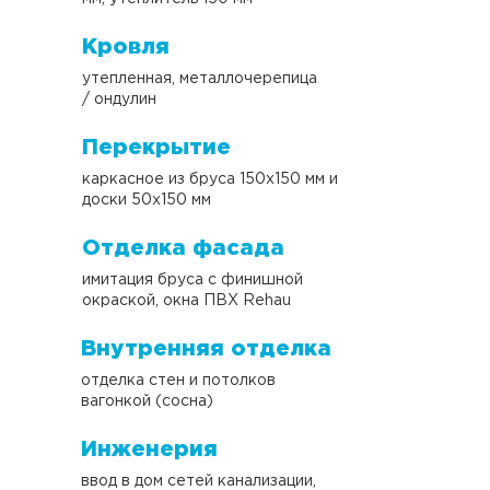
73,0 м
площадь 2 этажа
Кровля
2
26,5 м
утепленная, металлочерепица
/ ондулин
площадь террас и балконов
Перекрытие
каркасное из бруса 150х150 мм и
доски 50х150 мм
Отделка фасада
имитация бруса с финишной
окраской, окна ПВХ Rehau
Внутренняя отделка
отделка стен и потолков
вагонкой (сосна)
Инженерия
ввод в дом сетей канализации,