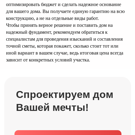
оптимизировать бюджет и сделать надежное основание
для вашего дома. Вы получаете единую гарантию на всю
конструкцию, а не на отдельные виды работ.
Готовые проекты от
Чтобы принять верное решение и поставить дом на
25 000 рублей
надежный фундамент, рекомендуем обратиться к
специалистам для проведения изысканий и составления
Мы предлагаем готовую проектную
точной сметы, которая покажет, сколько стоит тот или
документацию, архитектурный и
иной вариант в вашем случае, ведь итоговая цена всегда
конструктивный
зависит от конкретных условий участка.
разделы. Вы экономите деньги и время.
Купить проект дома