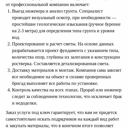
Поможем
от профессиональной компании включает:
определить, какой
Выезд инженера и анализ грунта. Специалист
дом подходит Вам!
проводит визуальный осмотр, при необходимости —
простейшие геологические изыскания (ручное бурение
Оставьте заявку и в ближайшее время с
на 2-3 метра) для определения типа грунта и уровня
Вами свяжутся и подберут Вам проекты
вод.
подходящих домов
Проектирование и расчет сметы. На основе данных
разрабатывается проект фундамента с указанием типа,
количества опор, глубины их залегания и конструкции
ростверка. Составляется детализированная смета.
Доставку материалов и монтаж. Компания сама завозит
все необходимое на объект и силами проверенных
бригад выполняет все работы по установке.
Контроль качества на всех этапах. Прораб или инженер
Оставить заявку
следит за соблюдением технологии, что исключает брак
и недоделки.
Заказ услуги под ключ гарантирует, что вам не придется
самостоятельно искать подрядчиков на каждый вид работ
и закупать материалы, что в конечном итоге позволяет