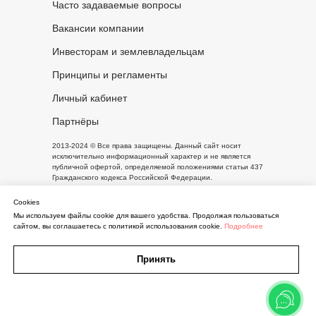
Часто задаваемые вопросы
Вакансии компании
Инвесторам и землевладельцам
Принципы и регламенты
Личный кабинет
Партнёры
2013-2024 © Все права защищены. Данный сайт носит
исключительно информационный характер и не является
публичной офертой, определяемой положениями статьи 437
Гражданского кодекса Российской Федерации.
Cookies
Мы используем файлы cookie для вашего удобства. Продолжая пользоваться
Письмо руководителю
сайтом, вы соглашаетесь с политикой использования cookie.
Подробнее
Принять
Кнопка
Карта
Участки
Дома