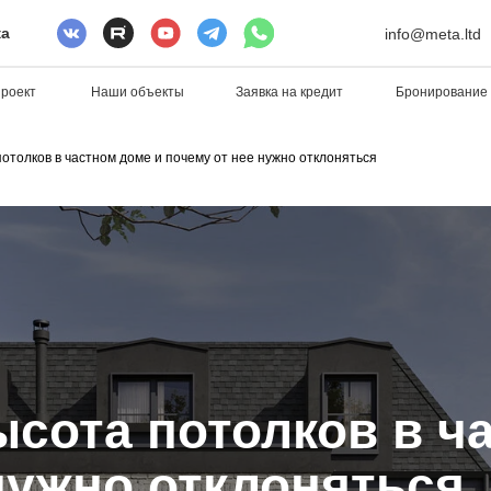
ка
info@meta.ltd
проект
Наши объекты
Заявка на кредит
Бронирование
отолков в частном доме и почему от нее нужно отклоняться
сота потолков в ч
нужно отклоняться