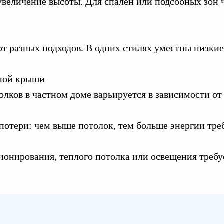
 увеличение высоты. Для спален или подсобных зон
ют разных подходов. В одних стилях уместны низки
тной крыши
олков в частном доме варьируется в зависимости о
отери: чем выше потолок, тем больше энергии треб
онирования, теплого потолка или освещения требуе