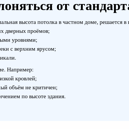
лоняться от стандарт
мальная высота потолка в частном доме, решается в
их дверных проёмов;
выми уровнями;
теки с верхним ярусом;
икали.
ие. Например:
изкой кровлей;
ный объём не критичен;
ничением по высоте здания.