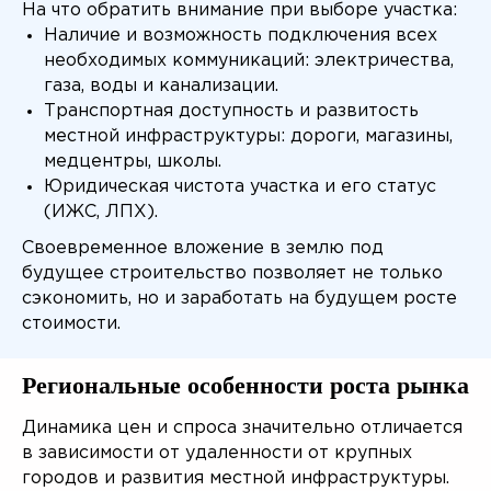
На что обратить внимание при выборе участка:
Наличие и возможность подключения всех
необходимых коммуникаций: электричества,
Подробнее
газа, воды и канализации.
Транспортная доступность и развитость
местной инфраструктуры: дороги, магазины,
медцентры, школы.
Юридическая чистота участка и его статус
Поможем
(ИЖС, ЛПХ).
определить, какой
Своевременное вложение в землю под
дом подходит Вам!
будущее строительство позволяет не только
сэкономить, но и заработать на будущем росте
стоимости.
Оставьте заявку и в ближайшее время
с
Вами свяжутся и подберут Вам
Региональные особенности роста рынка
проекты
подходящих домов
Динамика цен и спроса значительно отличается
в зависимости от удаленности от крупных
городов и развития местной инфраструктуры.