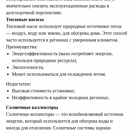
Спроектируем дом
значительно снизить эксплуатационные расходы в
Вашей мечты!
долгосрочной перспективе.
Тепловые насосы
Тепловой насос использует природные источники тепла
— воздух, воду или землю, для обогрева дома. Этот способ
Подробнее
часто используется в регионах с умеренным климатом.
Преимущества:
Энергоэффективность (мало потребляет энергии,
используя природные ресурсы);
Экологичность;
Поможем
Может использоваться для охлаждения летом.
определить, какой
Недостатки:
дом подходит Вам!
Высокая стоимость установки;
Неэффективность в крайне холодных регионах.
Оставьте заявку и в ближайшее время с
Солнечные коллекторы
Вами свяжутся и подберут Вам проекты
подходящих домов
Солнечные коллекторы — это возобновляемый источник
энергии, который используется для обогрева воды и
иногда для отопления. Солнечные системы хорошо