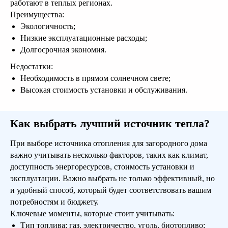
работают в теплых регионах.
Преимущества:
Экологичность;
Низкие эксплуатационные расходы;
Долгосрочная экономия.
Оставить заявку
Недостатки:
Необходимость в прямом солнечном свете;
Высокая стоимость установки и обслуживания.
Как выбрать лучший источник тепла?
При выборе источника отопления для загородного дома
Готовые проекты от
важно учитывать несколько факторов, таких как климат,
доступность энергоресурсов, стоимость установки и
25 000 рублей
эксплуатации. Важно выбрать не только эффективный, но
и удобный способ, который будет соответствовать вашим
Мы предлагаем готовую проектную
потребностям и бюджету.
документацию, архитектурный и
Ключевые моменты, которые стоит учитывать:
конструктивный
Тип топлива: газ, электричество, уголь, биотопливо;
разделы. Вы экономите деньги и время.