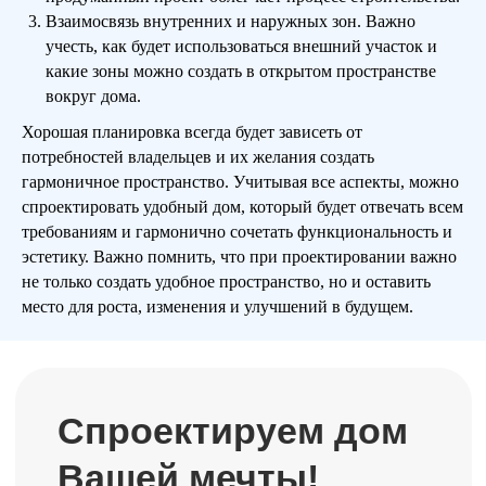
Взаимосвязь внутренних и наружных зон. Важно
учесть, как будет использоваться внешний участок и
какие зоны можно создать в открытом пространстве
вокруг дома.
Хорошая планировка всегда будет зависеть от
Готовые проекты от
потребностей владельцев и их желания создать
25 000 рублей
гармоничное пространство. Учитывая все аспекты, можно
спроектировать удобный дом, который будет отвечать всем
Мы предлагаем готовую проектную
требованиям и гармонично сочетать функциональность и
документацию, архитектурный и
эстетику. Важно помнить, что при проектировании важно
конструктивный
не только создать удобное пространство, но и оставить
разделы. Вы экономите деньги и время.
место для роста, изменения и улучшений в будущем.