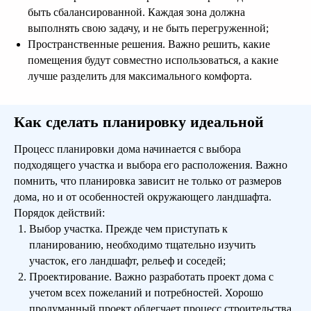
быть сбалансированной. Каждая зона должна
выполнять свою задачу, и не быть перегруженной;
Поможем
Пространственные решения. Важно решить, какие
помещения будут совместно использоваться, а какие
определить, какой
лучше разделить для максимального комфорта.
дом подходит Вам!
Оставьте заявку и в ближайшее время с
Как сделать планировку идеальной
Вами свяжутся и подберут Вам проекты
подходящих домов
Процесс планировки дома начинается с выбора
подходящего участка и выбора его расположения. Важно
помнить, что планировка зависит не только от размеров
дома, но и от особенностей окружающего ландшафта.
Порядок действий:
Выбор участка. Прежде чем приступать к
планированию, необходимо тщательно изучить
участок, его ландшафт, рельеф и соседей;
Оставить заявку
Проектирование. Важно разработать проект дома с
учетом всех пожеланий и потребностей. Хорошо
продуманный проект облегчает процесс строительства.