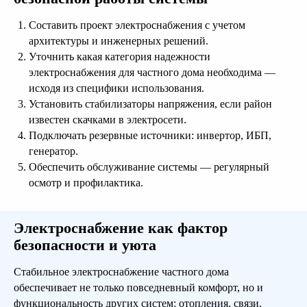
Составить проект электроснабжения с учетом
архитектуры и инженерных решений.
Уточнить какая категория надежности
электроснабжения для частного дома необходима —
Оставить заявку
исходя из специфики использования.
Установить стабилизаторы напряжения, если район
известен скачками в электросети.
Подключать резервные источники: инвертор, ИБП,
генератор.
Обеспечить обслуживание системы — регулярный
осмотр и профилактика.
Готовые проекты от
Электроснабжение как фактор
25 000 рублей
безопасности и уюта
Мы предлагаем готовую проектную
Стабильное электроснабжение частного дома
документацию, архитектурный и
обеспечивает не только повседневный комфорт, но и
конструктивный
разделы. Вы экономите деньги и время.
функциональность других систем: отопления, связи,