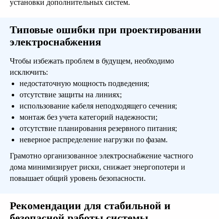
Спроектируем дом
установки дополнительных систем.
Вашей мечты!
Типовые ошибки при проектировании
электроснабжения
Подробнее
Чтобы избежать проблем в будущем, необходимо
исключить:
недостаточную мощность подведения;
отсутствие защиты на линиях;
использование кабеля неподходящего сечения;
Поможем
монтаж без учета категорий надежности;
определить, какой
отсутствие планирования резервного питания;
неверное распределение нагрузки по фазам.
дом подходит Вам!
Грамотно организованное электроснабжение частного
Оставьте заявку и в ближайшее время с
дома минимизирует риски, снижает энергопотери и
Вами свяжутся и подберут Вам проекты
повышает общий уровень безопасности.
подходящих домов
Рекомендации для стабильной и
безопасной работы системы