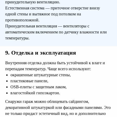
принудительную вентиляцию.
Оставить заявку
Естественная система — приточное отверстие внизу
одной стены и вытяжное под потолком на
противоположной.
Принудительная вентиляция — вентиляторы с
автоматическим включением по датчику влажности или
температуры.
9. Отделка и эксплуатация
Готовые проекты от
Внутренняя отделка должна быть устойчивой к влаге и
25 000 рублей
перепадам температур. Чаще всего используют:
окрашенные штукатурные стены,
Мы предлагаем готовую проектную
пластиковые панели,
документацию, архитектурный и
конструктивный
OSB-плиты с защитным лаком,
разделы. Вы экономите деньги и время.
влагостойкий гипсокартон.
Снаружи гараж можно облицевать сайдингом,
декоративной штукатуркой или фасадными панелями. Это
не только придаст эстетичный вид, но и дополнительно