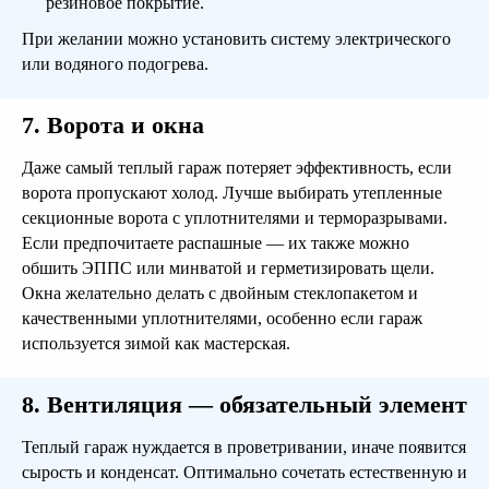
резиновое покрытие.
Подробнее
При желании можно установить систему электрического
или водяного подогрева.
7. Ворота и окна
Поможем
Даже самый теплый гараж потеряет эффективность, если
определить, какой
ворота пропускают холод. Лучше выбирать утепленные
секционные ворота с уплотнителями и терморазрывами.
дом подходит Вам!
Если предпочитаете распашные — их также можно
обшить ЭППС или минватой и герметизировать щели.
Оставьте заявку и в ближайшее время с
Окна желательно делать с двойным стеклопакетом и
Вами свяжутся и подберут Вам проекты
качественными уплотнителями, особенно если гараж
подходящих домов
используется зимой как мастерская.
8. Вентиляция — обязательный элемент
Теплый гараж нуждается в проветривании, иначе появится
сырость и конденсат. Оптимально сочетать естественную и