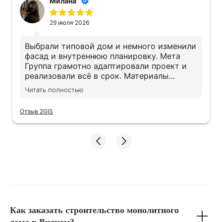
Милана
29 июля 2026
Выбрали типовой дом и немного изменили
фасад и внутреннюю планировку. Мета
Группа грамотно адаптировали проект и
реализовали всё в срок. Материалы
действительно качественные, экономии не
Читать полностью
заметили. Дом получился именно таким,
как хотели
Отзыв 2GIS
Как заказать строительство монолитного