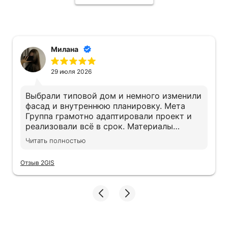
Милана
29 июля 2026
Выбрали типовой дом и немного изменили
фасад и внутреннюю планировку. Мета
Группа грамотно адаптировали проект и
реализовали всё в срок. Материалы
действительно качественные, экономии не
Читать полностью
заметили. Дом получился именно таким,
как хотели
Отзыв 2GIS