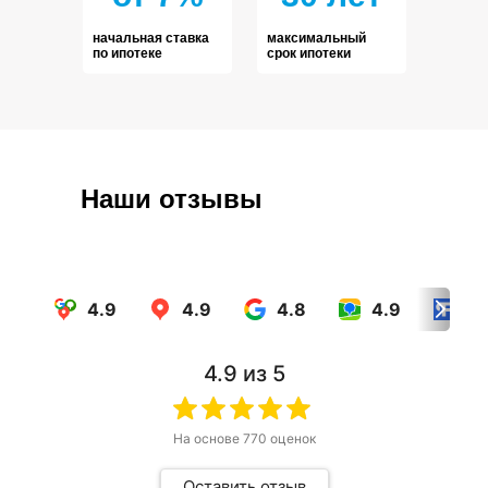
начальная ставка
максимальный
по ипотеке
срок ипотеки
Наши отзывы
4.9
4.9
4.8
4.9
4.
4.9
из 5
На основе
770
оценок
Оставить отзыв