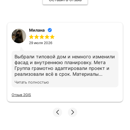
Милана
29 июля 2026
Выбрали типовой дом и немного изменили
фасад и внутреннюю планировку. Мета
Группа грамотно адаптировали проект и
реализовали всё в срок. Материалы
действительно качественные, экономии не
Читать полностью
заметили. Дом получился именно таким,
как хотели
Отзыв 2GIS