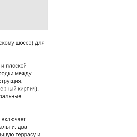
вскому шоссе) для
 и плоской
родки между
струкция,
ерный кирпич).
тральные
а включает
пальни, два
льшую террасу и