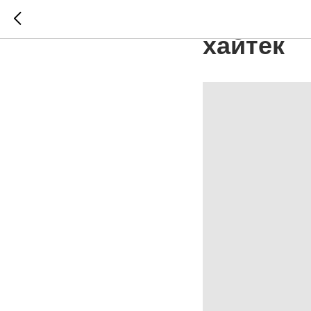
КП Ели: 
хайтек