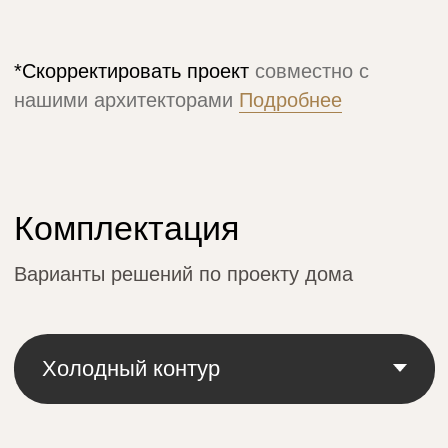
Межэтажное перекрытие
Тип:
монолитное железобетонное
перекрытие
Кровля
Тип:
черепица гибкая Технониколь
**
Инженерия
Тип:
закладные под ввод в дом сетей:
канализации, водопровода, электричества
Лестница и крыльцо
Тип:
монолитные железобетонные