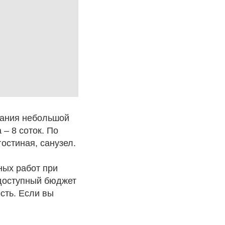
вания небольшой
 – 8 соток. По
гостиная, санузел.
ных работ при
 доступный бюджет
сть. Если вы