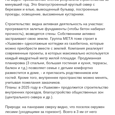
минувший год. Это благоустроенный круглый сквер с
березами и елью, вымощенный бульвар, построенные
проезды, освещение, высаженные кустарники.
Строительство: видна активная деятельность на участках:
прогреваются залитые фундаменты (чтобы бетон набирал
прочность), возводятся стены. Собственники активно
застраивают свою землю. Группа МЕТА тоже строит в
«Ушакове» одноэтажные коттеджи из газобетона, которые
можно приобрести вместе с землей. Компания реализует
современные проекты, в которых максимально используется
каждый квадратный метр жилой площади. Продуманная
планировка (3 спальни, большая гостиная и кухня, террасы,
балкон и т.д.) позволяет семье с детьми комфортно
разместится в доме, - и пригласить родственников или
гостей. Кроме того, внутреннее пространство можно менять,
учитывая пожелания заказчиков.
Планы: в 2025 году в «Ушакове» продолжится строительство
внутренних проездов, благоустройство общественных зон
(центрального сквера и др.).
Природа: на панораме сверху видно, что поселок окружен
лесами (уходящими за горизонт). Всего в 3 км от него