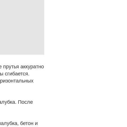
е прутья аккуратно
ы сгибается.
оризонтальных
алубка. После
алубка, бетон и