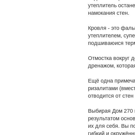
утеплитель остане
намокания стен.
Кровля - это фал
утеплителем, суп
подшиваюися терм
Отмостка вокруг 
дренажом, котора
Ещё одна примечат
ризалитами (вмест
отводится от стен
Выбирая Дом 270 
результатом основ
их для себя. Вы 
гибкий и окружённ