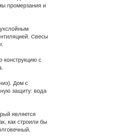
емы промерзания и
вухслойным
ентиляцией. Свесы
r.
ю конструкцию с
а.
из). Дом с
ьную защиту: вода
орый является
к, как строили бы
олговечный,