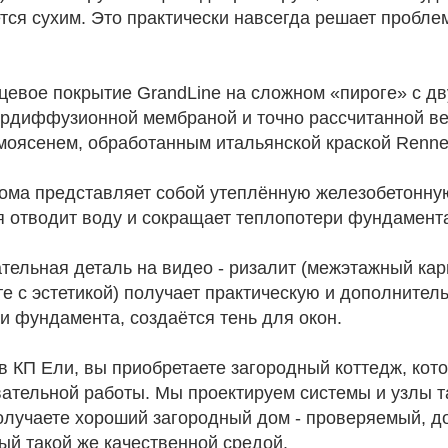
тся сухим. Это практически навсегда решает пробл
ьцевое покрытие GrandLine на сложном «пироге» с д
ердиффузионной мембраной и точно рассчитанной в
оясенем, обработанным итальянской краской Renne
дома представляет собой утеплённую железобетонну
я отводит воду и сокращает теплопотери фундамент
ельная деталь на видео - ризалит (межэтажный карн
е с эстетикой) получает практическую и дополнител
 и фундамента, создаётся тень для окон.
в КП Ели, вы приобретаете загородный коттедж, кот
ательной работы. Мы проектируем системы и узлы та
получаете хороший загородный дом - проверяемый, д
ый такой же качественной средой.