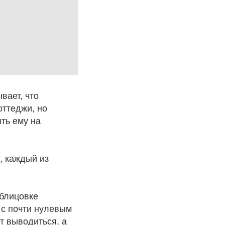
вает, что
оттеджи, но
ять ему на
, каждый из
блицовке
 с почти нулевым
т выводиться, а