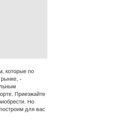
м, которые по
рынке, -
альным
орте. Приезжайте
риобрести. Но
 построим для вас