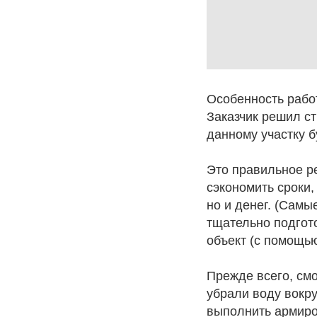
Особенность работ
Заказчик решил ст
данному участку 
Это правильное р
сэкономить сроки,
но и денег. (Самы
тщательно подгото
объект (с помощь
Прежде всего, см
убрали воду вокр
выполнить армиро