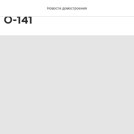
ово парк»: строим дом
Новости домостроения
 О-141