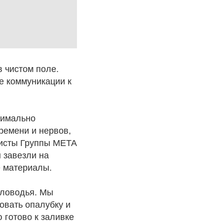
в чистом поле.
ие коммуникации к
симально
времени и нервов,
алисты Группы МЕТА
 завезли на
е материалы.
оловодья. Мы
овать опалубку и
 готово к заливке