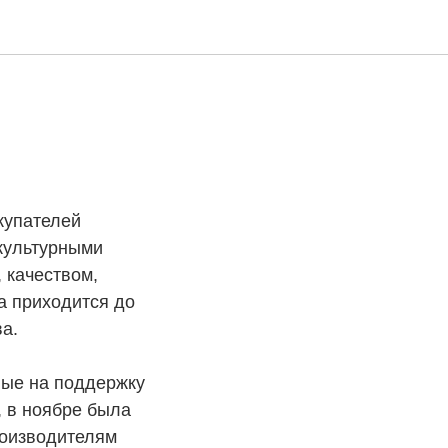
купателей
 культурными
 качеством,
а приходится до
а.
ные на поддержку
, в ноябре была
роизводителям