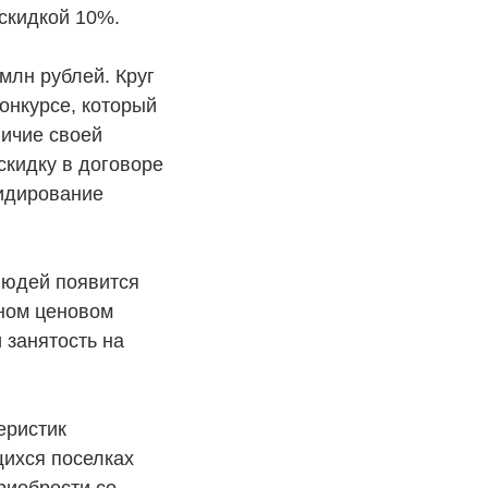
скидкой 10%.
млн рублей. Круг
онкурсе, который
ичие своей
скидку в договоре
сидирование
людей появится
пном ценовом
 занятость на
еристик
щихся поселках