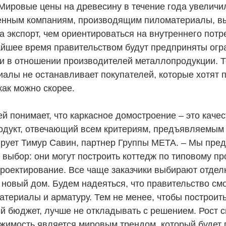
Мировые цены на древесину в течение года увеличил
енным компаниям, производящим пиломатериалы, вы
 экспорт, чем ориентироваться на внутреннего потр
айшее время правительством будут предприняты ог
к и в отношении производителей металлопродукции. 
иалы не останавливает покупателей, которые хотят 
как можно скорее.
й понимает, что каркасное домостроение – это каче
одукт, отвечающий всем критериям, предъявляемым 
ирует Тимур Савин, партнер Группы МЕТА. – Мы пре
выбор: они могут построить коттедж по типовому про
роектирование. Все чаще заказчики выбирают отделк
 новый дом. Будем надеяться, что правительство см
атериалы и арматуру. Тем не менее, чтобы построит
й бюджет, лучше не откладывать с решением. Рост с
жимость является мировым трендом, который будет