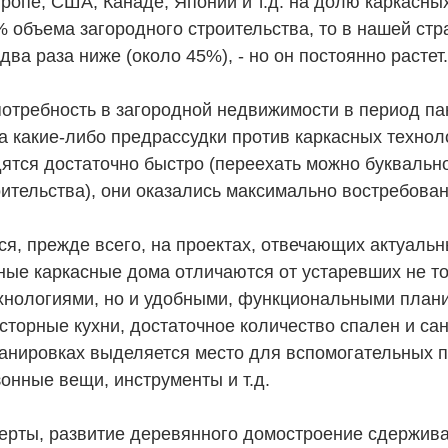
ропе, США, Канаде, Японии и т.д. на долю каркасны
 объема загородного строительства, то в нашей стр
два раза ниже (около 45%), - но он постоянно растет.
потребность в загородной недвижимости в период п
а какие-либо предрассудки против каркасных технол
ятся достаточно быстро (переехать можно буквально
оительства), они оказались максимально востребова
ся, прежде всего, на проектах, отвечающих актуаль
ные каркасные дома отличаются от устаревших не т
хнологиями, но и удобными, функциональными плани
торные кухни, достаточное количество спален и сан
анировках выделяется место для вспомогательных 
онные вещи, инструменты и т.д.
перты, развитие деревянного домостроение сдержива