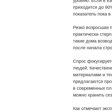
уровню. Если в Ев
приходится до 90%
показатель пока в 
Резко возросшая 
практически стерл
такие дома возвод
после начала стр
Спрос фокусирует
людей. Качествен
материалами и те
предлагаются прос
в современных пл
можно хранить сез
Как отмечают экс