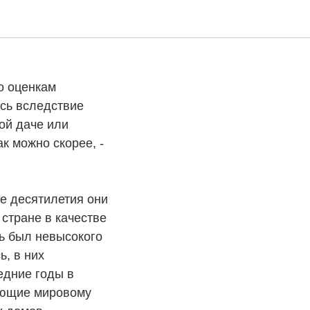
ые
о оценкам
ась вследствие
ой даче или
к можно скорее, -
ые десятилетия они
стране в качестве
ль был невысокого
ь, в них
едние годы в
ующие мировому