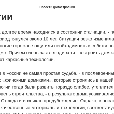
тели выбирают каркасн
Новости домостроения
гии
долгое время находился в состоянии стагнации, - п
ериод тянулся около 10 лет. Ситуация резко изменил
многие горожане ощутили необходимость в собственн
же. Причем очень часто люди хотят построить дом ка
ют каркасные технологии.
 в России не самая простая судьба, - в послевоенн
с «финскими домиками», которые строились в нашей 
огии тогда были развиты гораздо слабее, утеплите
ровень строительства, - в результате дома усаживалис
 Отсюда и возникло предубеждение. Однако, в посл
 качественные материалы и технологии, соответств