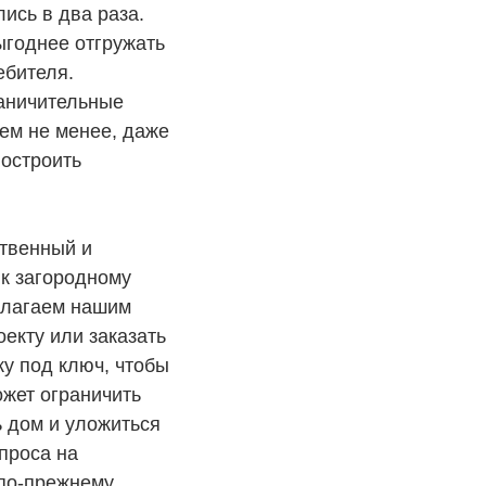
ись в два раза.
годнее отгружать
ебителя.
раничительные
Тем не менее, даже
построить
ственный и
к загородному
длагаем нашим
екту или заказать
у под ключ, чтобы
ожет ограничить
ь дом и уложиться
проса на
 по-прежнему