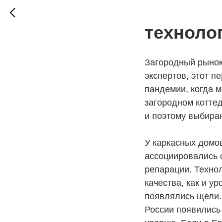
Потреби
техноло
Загородный рынок 
экспертов, этот п
пандемии, когда 
загородном коттед
и поэтому выбира
У каркасных домов
ассоциировались 
репарации. Технол
качества, как и у
появлялись щели.
России появились