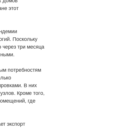
х домов
ане этот
андемии
огий. Поскольку
 через три месяца
нными.
ным потребностям
олько
ровками. В них
узлов. Кроме того,
помещений, где
ет экспорт