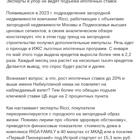
Эксперты в упор не видят подъема ипотечных ставок
Появившееся в 2023 г. подразделение загородной
недвижимости компании Ricci, работающее с объектами
загородной недвижимости Москвы и Подмосковья высших
ценовых сегментов, в своем аналитическом обзоре
констатирует, что в этом году тренд на загородное
строительство получил дополнительные импульсы. Речь идет
о приходе в ИЖС льготных ипотечных программ. С января
по май этого года выдача кредитов выросла более чем в 2,2
раза. Каждый месяц она растет на несколько тысяч кредитов.
Делается вывод, что спрос будет расти и далее.
Возникает вопрос: а что, рост ипотечных ставок до 20% и
выше имени Набиуллиной никак не повлияет на
наблюдаемый взлет? Тем более что обещан подъем
ключевой ставки ЦБ еще на 2 процентных пункта.
Как настаивают эксперты Ricci, покупатели
переориентируются с городского на загородный образ
жизни. Помимо лирики про «более здоровую обстановку»,
приводятся финансовые показатели: стоимость дома в
комплексе RIGA FAMILY в 40 минутах от МКАД или в поселке
«Первый Пионерский» под Истрой стартует от 15,3 млн руб.