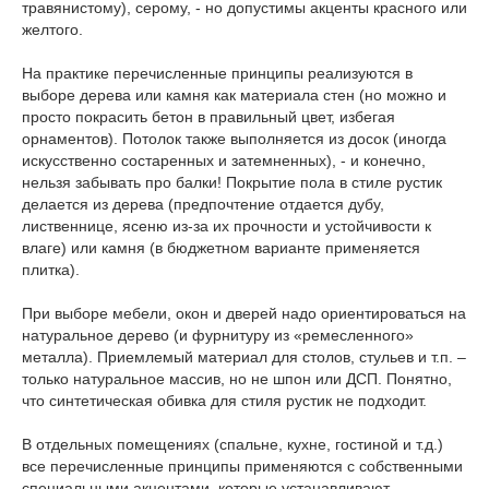
травянистому), серому, - но допустимы акценты красного или
желтого.
На практике перечисленные принципы реализуются в
выборе дерева или камня как материала стен (но можно и
просто покрасить бетон в правильный цвет, избегая
орнаментов). Потолок также выполняется из досок (иногда
искусственно состаренных и затемненных), - и конечно,
нельзя забывать про балки! Покрытие пола в стиле рустик
делается из дерева (предпочтение отдается дубу,
лиственнице, ясеню из-за их прочности и устойчивости к
влаге) или камня (в бюджетном варианте применяется
плитка).
При выборе мебели, окон и дверей надо ориентироваться на
натуральное дерево (и фурнитуру из «ремесленного»
металла). Приемлемый материал для столов, стульев и т.п. –
только натуральное массив, но не шпон или ДСП. Понятно,
что синтетическая обивка для стиля рустик не подходит.
В отдельных помещениях (спальне, кухне, гостиной и т.д.)
все перечисленные принципы применяются с собственными
специальными акцентами, которые устанавливают