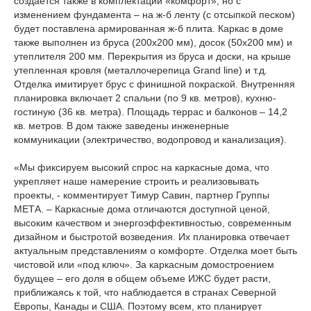
создается также в комплектации «комфорт», но с
изменением фундамента – на ж-б ленту (с отсыпкой песком)
будет поставлена армированная ж-б плита. Каркас в доме
также выполнен из бруса (200х200 мм), досок (50х200 мм) и
утеплителя 200 мм. Перекрытия из бруса и доски, на крыше
утепленная кровля (металлочерепица Grand line) и т.д.
Отделка имитирует брус с финишной покраской. Внутренняя
планировка включает 2 спальни (по 9 кв. метров), кухню-
гостиную (36 кв. метра). Площадь террас и балконов – 14,2
кв. метров. В дом также заведены инженерные
коммуникации (электричество, водопровод и канализация).
«Мы фиксируем высокий спрос на каркасные дома, что
укрепляет наше намерение строить и реализовывать
проекты, - комментирует Тимур Савин, партнер Группы
МЕТА. – Каркасные дома отличаются доступной ценой,
высоким качеством и энергоэффективностью, современным
дизайном и быстротой возведения. Их планировка отвечает
актуальным представлениям о комфорте. Отделка моет быть
чистовой или «под ключ». За каркасным домостроением
будущее – его доля в общем объеме ИЖС будет расти,
приближаясь к той, что наблюдается в странах Северной
Европы, Канады и США. Поэтому всем, кто планирует