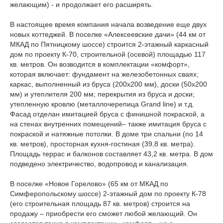
желающим) - и продолжает его расширять.
В настоящее время компания начала возведение еще двух
новых коттеджей. В поселке «Алексеевские дачи» (44 км от
МКАД по Пятницкому шоссе) строится 2-этажный каркасный
дом по проекту К-70, строительной (осевой) площадью 117
кв. метров. Он возводится в комплектации «комфорт»,
которая включает: фундамент на железобетонных сваях;
каркас, выполненный из бруса (200х200 мм), доски (50х200
мм) и утеплителя 200 мм; перекрытия из бруса и доски;
утепленную кровлю (металлочерепица Grand line) и т.д.
Фасад отделан имитацией бруса с финишной покраской, а
на стенах внутренних помещений– также имитация бруса с
покраской и натяжные потолки. В доме три спальни (по 14
кв. метров), просторная кухня-гостиная (39,8 кв. метра).
Площадь террас и балконов составляет 43,2 кв. метра. В дом
подведено электричество, водопровод и канализация.
В поселке «Новое Горелово» (65 км от МКАД по
Симферопольскому шоссе) 2-этажный дом по проекту К-78
(его строительная площадь 87 кв. метров) строится на
продажу – приобрести его сможет любой желающий. Он