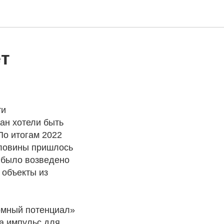
т
ти
ан хотели быть
По итогам 2022
оловины пришлось
 было возведено
 объекты из
ромный потенциал»
а импульс для