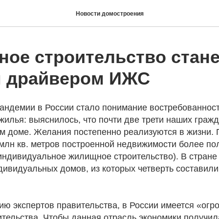
Новости домостроения
ное строительство стане
 драйвером ИЖС
пандемии в России стало понимание востребованнос
илья: выяснилось, что почти две трети наших гражд
ом доме. Желания постепенно реализуются в жизни. 
3 млн кв. метров построенной недвижимости более п
индивидуальное жилищное строительство). В стране
дивидуальных домов, из которых четверть составили
нию экспертов правительства, в России имеется «ог
ительства. Чтобы данная отрасль экономики получил