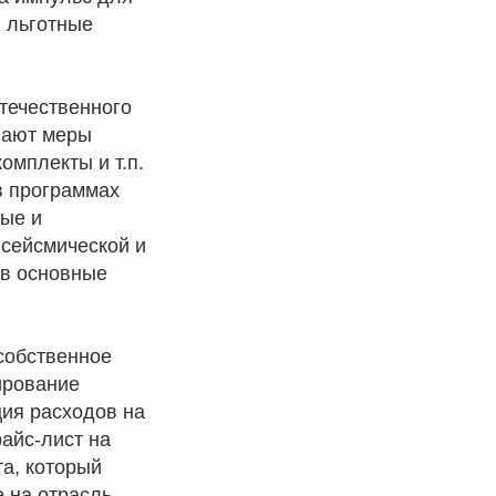
и льготные
течественного
вают меры
омплекты и т.п.
в программах
ные и
 сейсмической и
 в основные
собственное
ирование
ция расходов на
айс-лист на
а, который
е на отрасль