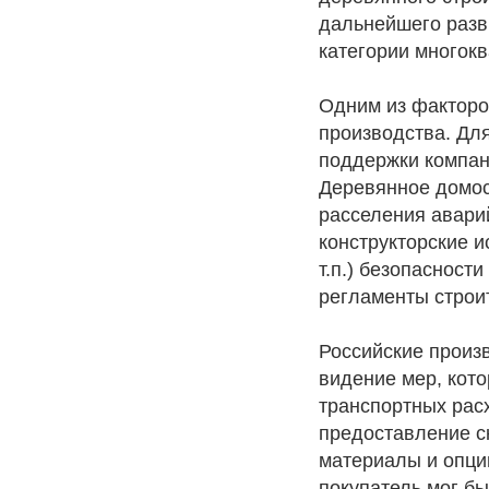
дальнейшего разв
категории многок
Одним из факторо
производства. Дл
поддержки компани
Деревянное домос
расселения авари
конструкторские 
т.п.) безопасност
регламенты строи
Российские произ
видение мер, кото
транспортных рас
предоставление с
материалы и опци
покупатель мог бы