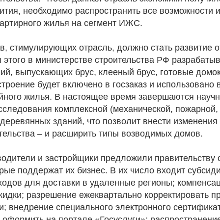
ития, необходимо распространить все возможности 
вартирного жилья на сегмент ИЖС.
в, стимулирующих отрасль, должно стать развитие о
я этого в министерстве строительства РФ разрабаты
й, выпускающих брус, клееный брус, готовые домок
троение будет включено в госзаказ и использовано 
йного жилья. В настоящее время завершаются науч
исследования комплексной (механической, пожарной,
и деревянных зданий, что позволит внести изменения
тельства – и расширить типы возводимых домов.
водители и застройщики предложили правительству 
рые поддержат их бизнес. В их число входит субсид
ходов для доставки в удаленные регионы; компенса
кидки; разрешение ежеквартально корректировать пр
и; внедрение специального электронного сертификат
 оформить на портале «Госуслуги»; распространени