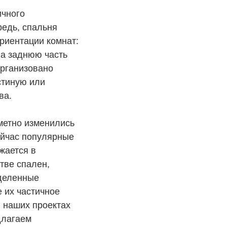
ичного
редь, спальня
риентации комнат:
на заднюю часть
организовано
остиную или
ва.
метно изменились
Сейчас популярные
жается в
тве спален,
еделенные
 их частичное
 наших проектах
длагаем