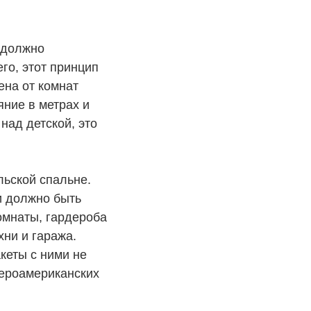
 должно
го, этот принцип
ена от комнат
яние в метрах и
над детской, это
льской спальне.
и должно быть
омнаты, гардероба
хни и гаража.
кеты с ними не
вероамериканских