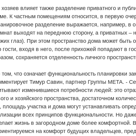
 хозяев влияет также разделение приватного и публ
оме. К частным помещениям относится, в первую оче
ланировочное разделение выражается, например, в о
омнат выходят на переднюю сторону, а приватных – 
чужих глаз). При этом пространство дома может быть 
о гости, входя в него, после прихожей попадают в г
разом, сохраняется отделенность личного пространст
 том, что означает функциональность планировки за
комментирует Тимур Савин, партнер Группы МЕТА. - 
итывают изменившиеся потребности людей: это отра
ого и хозяйского пространства, достаточном количес
о, площадь участка и дома могут устанавливать опр
ализации всех принципов функциональности. Но даже
елает жизнь в загородном доме более комфортной. В
риентируемся на комфорт будущих владельцев, пре