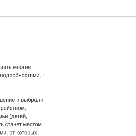
вать многие
подробностями, -
ешение и выбрали
тройством,
ьи (детей,
ть станет местом
и, от которых