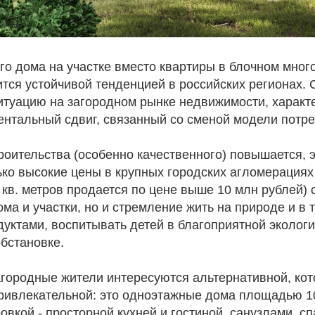
го дома на участке вместо квартиры в блочном мног
тся устойчивой тенденцией в российских регионах.
туацию на загородном рынке недвижимости, характ
ентальный сдвиг, связанный со сменой модели потре
роительства (особенно качественного) повышается, 
ько высокие цены в крупных городских агломерациях
0 кв. метров продается по цене выше 10 млн рублей)
ма и участки, но и стремление жить на природе и в 
уктами, воспитывать детей в благоприятной экологи
бстановке.
городные жители интересуются альтернативной, кот
ривлекательной: это одноэтажные дома площадью 10
овкой - просторной кухней и гостиной, санузлами, с