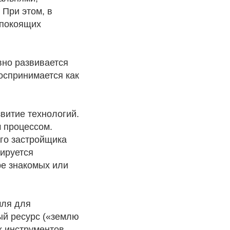
 При этом, в
еспокоящих
вно развивается
оспринимается как
витие технологий.
 процессом.
го застройщика
лируется
ре знакомых или
мля для
ый ресурс («землю
х инструментов