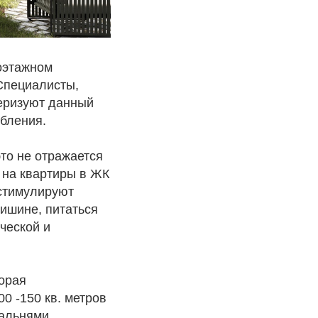
оэтажном
 Специалисты,
еризуют данный
бления.
это не отражается
 на квартиры в ЖК
 стимулируют
тишине, питаться
ческой и
орая
0 -150 кв. метров
пальнями,