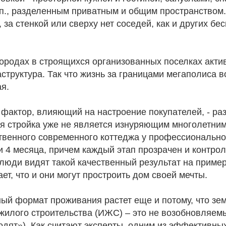
п., разделенным приватным и общим пространством.
, за стенкой или сверху нет соседей, как и других б
городах в строящихся организованных поселках акти
труктура. Так что жизнь за границами мегаполиса в
я.
фактор, влияющий на настроение покупателей, - раз
я стройка уже не является изнуряющим многолетним
твенного современного коттеджа у профессионально
и 4 месяца, причем каждый этап прозрачен и контро
 люди видят такой качественный результат на приме
ает, что и они могут простроить дом своей мечты.
ный формат проживания растет еще и потому, что зе
жилого строительства (ИЖС) – это не возобновляем
одят»). Как считают эксперты, одним из эффективны