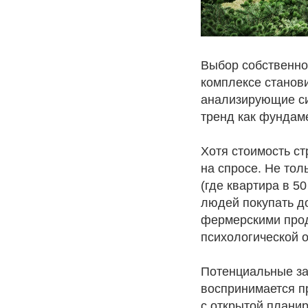
Выбор собственно
комплексе станови
анализирующие си
тренд как фундам
Хотя стоимость ст
на спросе. Не тол
(где квартира в 5
людей покупать до
фермерскими прод
психологической о
Потенциальные за
воспринимается п
с открытой планир