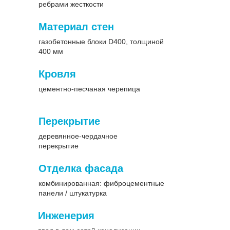
ребрами жесткости
Материал стен
газобетонные блоки D400, толщиной
400 мм
Кровля
Планировка второго этажа включает: 3
цементно-песчаная черепица
спальни, 2 гардероба, 2 ванной, кладовую-
постирочную и холл.
Перекрытие
деревянное-чердачное
2
109,58 м
перекрытие
площадь дома
Отделка фасада
2
28,78 м
комбинированная: фиброцементные
площадь террасы и крыльца
панели / штукатурка
Инженерия