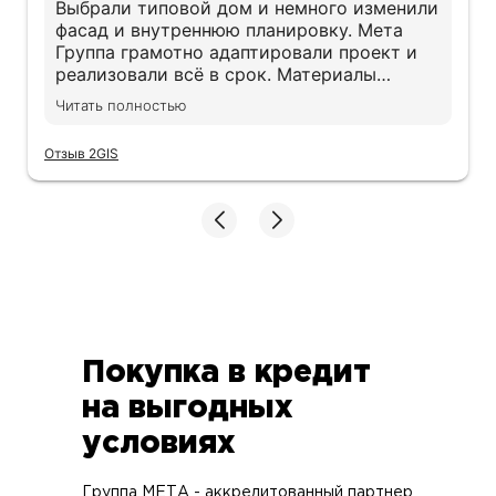
Выбрали типовой дом и немного изменили
фасад и внутреннюю планировку. Мета
Группа грамотно адаптировали проект и
реализовали всё в срок. Материалы
действительно качественные, экономии не
Читать полностью
заметили. Дом получился именно таким,
как хотели
Отзыв 2GIS
Покупка в кредит
на выгодных
условиях
Группа МЕТА - аккредитованный партнер