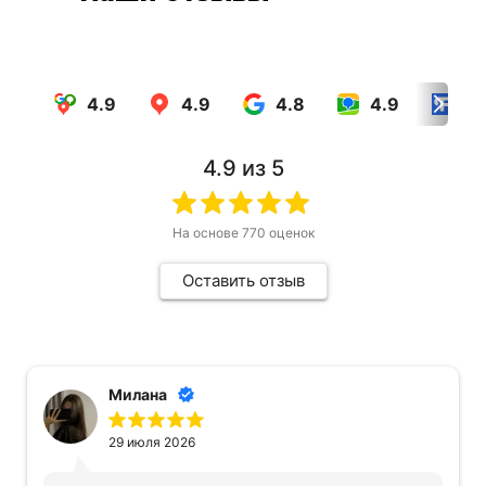
4.9
4.9
4.8
4.9
4.
4.9
из 5
На основе
770
оценок
Оставить отзыв
Милана
29 июля 2026