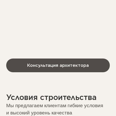
Проверка независимым технадзором
Работы и материалы включены
Корректировка отделки фасада
12
Плановый срок строительства –
месяцев
Узнать стоимость
5 лет
Поэтапная
Строим
Гарантия
Оплата
до 150 км от МК