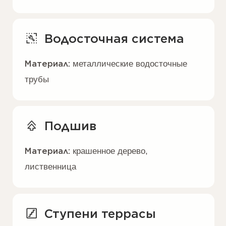
Комбинированная отделка:
облицовочный кирпич
дагестанский камень
завальцованный металл
фасадные рейки
Инженерные сети
Под ключ:
отопление, водоснабжение,
водоотведение, электроснабжение,
слаботочные сети, вентиляция
Гидравлические испытания
Пусконаладочные работы
Комфортная оплата