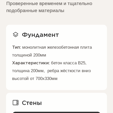
балконные и террасные двери —
алюминиевые
Межэтажное
перекрытие
Тип:
монолитная железобетонная
плита толщиной 200 мм
Перегородки
Тип:
полнотелый кирпич 120 мм
Водосточная система
Материал:
металлические водосточные