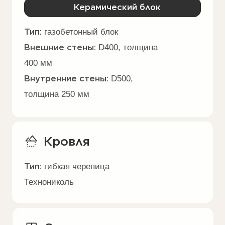
трубы
Подшив
Материал:
крашенное дерево,
лиственница
Ступени террасы
и крыльца
Тип:
монолитные железобетонные
Характеристики:
бетон класса B25
Чердачное перекрытие
Тип:
утеплённая стропильная