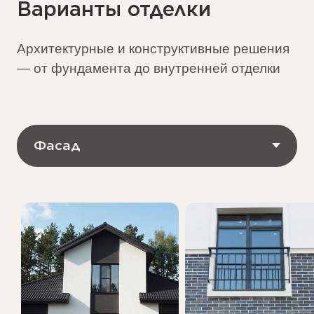
Нужна помощь в
выборе участка под
строительство дома?
Дарьино парк
Максимово
40 км от МКАД | Волоколамское ш.
43 км от МКАД | 
Коммуникации подведены
Коммуникации по